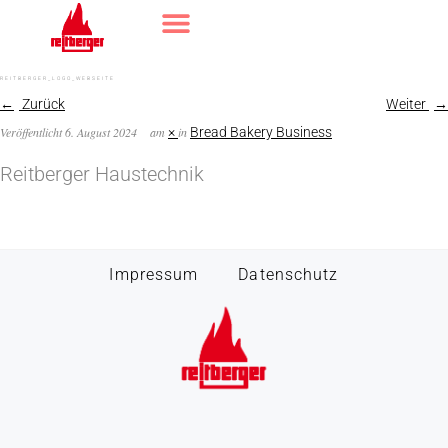
REITBERGER_LOGO_WEBSEITE
Zurück
Weiter
Veröffentlicht
6. August 2024
am
×
in
Bread Bakery Business
Reitberger Haustechnik
Impressum
Datenschutz