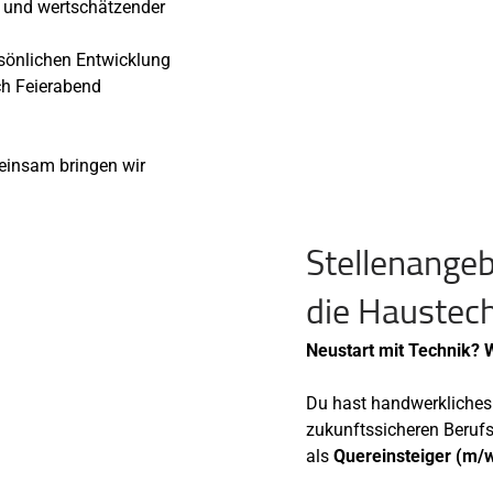
n und wertschätzender
rsönlichen Entwicklung
ch Feierabend
einsam bringen wir
Stellenangeb
die Haustec
Neustart mit Technik? 
Du hast handwerkliches 
zukunftssicheren Beruf
als
Quereinsteiger (m/