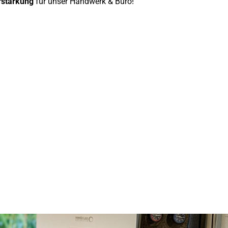
rstärkung
für unser Handwerk & Büro!