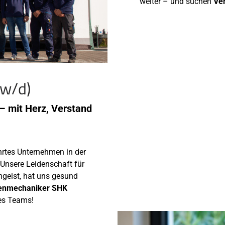
weiter – und suchen
Ve
w/d)
– mit Herz, Verstand
hrtes Unternehmen in der
 Unsere Leidenschaft für
geist, hat uns gesund
enmechaniker SHK
res Teams!