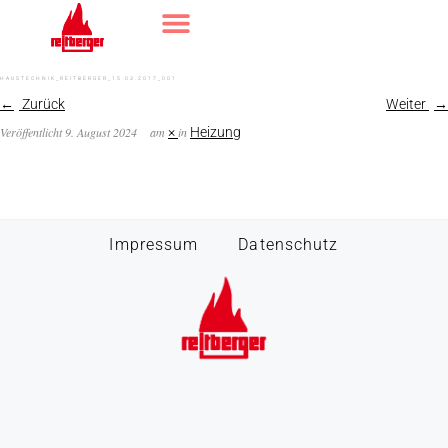
HAUSTECHNIK_REITBERGER_15.03.2017_001
Zurück
Weiter
Veröffentlicht
9. August 2024
am
×
in
Heizung
Impressum
Datenschutz